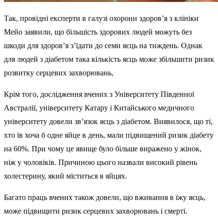
Так, провідні експерти в галузі охорони здоров’я з клініки
Мейо заявили, що більшість здорових людей можуть без
шкоди для здоров’я з’їдати до семи яєць на тиждень. Однак
для людей з діабетом така кількість яєць може збільшити ризик
розвитку серцевих захворювань,
Крім того, дослідження вчених з Університету Південної
Австралії, університету Катару і Китайського медичного
університету довели зв’язок яєць з діабетом. Виявилося, що ті,
хто їв хоча б одне яйце в день, мали підвищений ризик діабету
на 60%. При чому це явище було більше виражено у жінок,
ніж у чоловіків. Причиною цього назвали високий рівень
холестерину, який міститься в яйцях.
Багато праць вчених також довели, що вживання в їжу яєць,
може підвищити ризик серцевих захворювань і смерті.