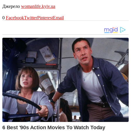
Джерело
womanlife.kyiv.ua
0
Facebook
Twitter
Pinterest
Email