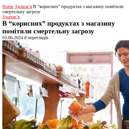
Home
Здоров’я
В “корисних” продуктах з магазину помітили
смертельну загрозу
Здоров’я
В “корисних” продуктах з магазину
помітили смертельну загрозу
03.06.2024
8
переглядів