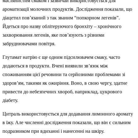
маслянистим смаком і зазвичай використовується для
ароматизації молочних продуктів. Дослідження показали, що
діацетил пов’язаний з так званим “попкорном легенів”.
Йдеться про назву облітеруючого бронхіту – хронічного
захворювання легенів, яке пов’язують з різними
забруднювачами повітря.
Глутамат натрію є ще одним підсилювачем смаку, часто
додаються в продукти. Вчені виявили зв’язок між
споживанням цієї речовини та серйозними проблемами зі
здоров’ям, такими як ожиріння. Воно, в свою чергу, здатне
привести до небезпечних хвороб, наприклад, цукрового
діабету.
Цитраль використовується для додавання лимонного аромату
в їжу. Але численні дослідження показали, що він є сильним
подразником при вдиханні і нанесенні на шкіру.