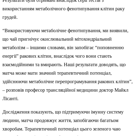
Результати були отримані внаслідок серії тестів з
використанням метаболічного фенотипування клітин раку
грудей.
“Використовуючи метаболічне фенотипування, ми виявили,
що чай пригнічує окислювальний мітохондріальний
метаболізм – іншими словами, він запобігає “поповненню
енергії” ракових клітин, внаслідок чого вони стають
взаємодійними та вмирають. Наші результати доводять, що
матча може мати значний терапевтичний потенціал,
здійснюючи метаболічне перепрограмування ракових клітин”,
– розповів професор трансляційної медицини доктор Майкл
Лісанті.
Дослідження показують, що підтримуючи імунну систему
людини, матча продовжує життя, запобігаючи багатьом
хворобам. Терапевтичний потенціал цього зеленого чаю