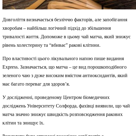
Довголіття визначається безліччю факторів, але запобігання
хворобам – найбільш логічний підхід до збільшення
тривалості життя. Допоможе в цьому чай матча, який знижує
рівень холестерину та “вбиває” ракові клітини.
Про властивості цього лікувального напою пише видання
Еxpress. Зазначається, що матча – це вид порошкоподібного
зеленого чаю з дуже високим вмістом антиоксидантів, який
має багато переваг для здоров’я.
У дослідженні, проведеному Центром біомедичних
досліджень Університету Солфорда, фахівці виявили, що чай
матча значно знижує швидкість розповсюдження ракових
клітин та знищує їх.