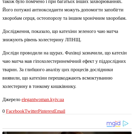
також було помічено і при багатьох інших захворюваннях.
Його потужні антиоксиданти можуть допомогти запобігти
хворобам серця, остеопорозу та іншим хронічним хворобам.
Дослідження, показало, що катехіни зеленого чаю матча
знижують рівень холестерину ЛПНЩ.
Досліди проводили на щурах. Фахівці зазначили, що катехін
чаю матча мав гіпохолестеринемічний ефект у піддослідних
тварин. За глибшого аналізу цих процесів дослідники
виявили, що катехіни перешкоджають всмоктуванню
холестерину в тонкому кишківнику.
Джерело
elegantwoman.kyiv.ua
0
Facebook
Twitter
Pinterest
Email