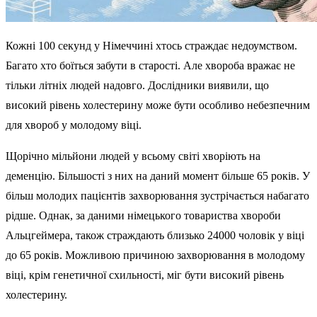
Кожні 100 секунд у Німеччині хтось страждає недоумством.
Багато хто боїться забути в старості. Але хвороба вражає не
тільки літніх людей надовго. Дослідники виявили, що
високий рівень холестерину може бути особливо небезпечним
для хвороб у молодому віці.
Щорічно мільйони людей у всьому світі хворіють на
деменцію. Більшості з них на даний момент більше 65 років. У
більш молодих пацієнтів захворювання зустрічається набагато
рідше. Однак, за даними німецького товариства хвороби
Альцгеймера, також страждають близько 24000 чоловік у віці
до 65 років. Можливою причиною захворювання в молодому
віці, крім генетичної схильності, міг бути високий рівень
холестерину.