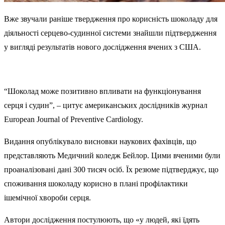
Вже звучали раніше твердження про корисність шоколаду для
діяльності серцево-судинної системи знайшли підтвердження
у вигляді результатів нового дослідження вчених з США.
“Шоколад може позитивно впливати на функціонування
серця і судин”, – цитує американських дослідників журнал
European Journal of Preventive Cardiology.
Видання опублікувало висновки наукових фахівців, що
представляють Медичний коледж Бейлор. Цими вченими були
проаналізовані дані 300 тисяч осіб. Їх резюме підтверджує, що
споживання шоколаду корисно в плані профілактики
ішемічної хвороби серця.
Автори дослідження постулюють, що «у людей, які їдять