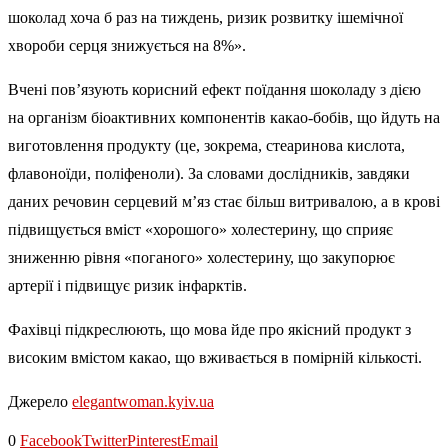
шоколад хоча б раз на тиждень, ризик розвитку ішемічної
хвороби серця знижується на 8%».
Вчені пов’язують корисний ефект поїдання шоколаду з дією
на організм біоактивних компонентів какао-бобів, що йдуть на
виготовлення продукту (це, зокрема, стеаринова кислота,
флавоноїди, поліфеноли). За словами дослідників, завдяки
даних речовин серцевий м’яз стає більш витривалою, а в крові
підвищується вміст «хорошого» холестерину, що сприяє
зниженню рівня «поганого» холестерину, що закупорює
артерії і підвищує ризик інфарктів.
Фахівці підкреслюють, що мова йде про якісний продукт з
високим вмістом какао, що вживається в помірній кількості.
Джерело
elegantwoman.kyiv.ua
0
Facebook
Twitter
Pinterest
Email