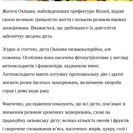
Жителі Окінави, найпівденнішої префектури Японії, відомі
своєю великою тривалістю життя і низьким ризиком вікових
захворювань. Вважається, що здебільшого їх довголіття
забезпечує місцева дієта.
Згідно зі статтею, дієта Окінави низькокалорійна, але
поживна. Особливо вона насичена фітонутрієнтами у вигляді
антиоксидантів і флавоноїдів, відзначили вчені.
Антиоксиданти мають потужну протизапальну дію і здатні
знизити ризик багатьох захворювань, включаючи хвороби
серця і деякі види раку.
Фактично, дослідження показують, що всі дієти, пов’язані зі
зниженим ризиком хронічних захворювань, схожі на
традиційну окінавську дієту: велика кількість овочів і фруктів
і скорочене споживання м’яса, насичених жирів, цукру, солі і