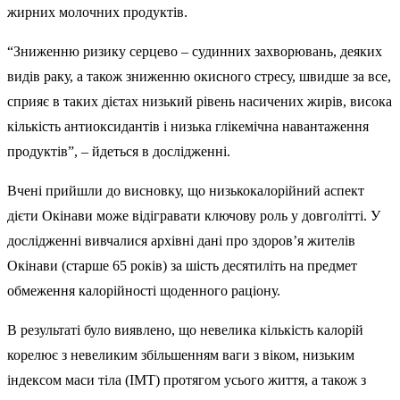
жирних молочних продуктів.
“Зниженню ризику серцево – судинних захворювань, деяких
видів раку, а також зниженню окисного стресу, швидше за все,
сприяє в таких дієтах низький рівень насичених жирів, висока
кількість антиоксидантів і низька глікемічна навантаження
продуктів”, – йдеться в дослідженні.
Вчені прийшли до висновку, що низькокалорійний аспект
дієти Окінави може відігравати ключову роль у довголітті. У
дослідженні вивчалися архівні дані про здоров’я жителів
Окінави (старше 65 років) за шість десятиліть на предмет
обмеження калорійності щоденного раціону.
В результаті було виявлено, що невелика кількість калорій
корелює з невеликим збільшенням ваги з віком, низьким
індексом маси тіла (ІМТ) протягом усього життя, а також з