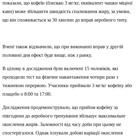
показали, що кофеїн (близько 3 мг/кг, еквівалент чашки міцної
кави) може збільшити швидкість спалювання жиру, за умови,
що він споживається за 30 хвилин до вправ аеробного типу.
Вчені також відзначили, що при виконанні вправ у другій
половині дня ефект буде вище, ніж з ранку.
В цілому в дослідження були включені 15 чоловіків, які
проходили тест на фізичне навантаження чотири рази з
тижневою перервою. Учасники приймали 3 мг/кг кофеїну або
плацебо о 8:00 та 17:00.
Дослідження продемонструвало, що прийом кофеїну за
півгодини до аеробного тренування збільшує максимальне
окислення жирів. Залежності від часу доби при цьому не
спостерігалося. Однак існували добові варіації окислення