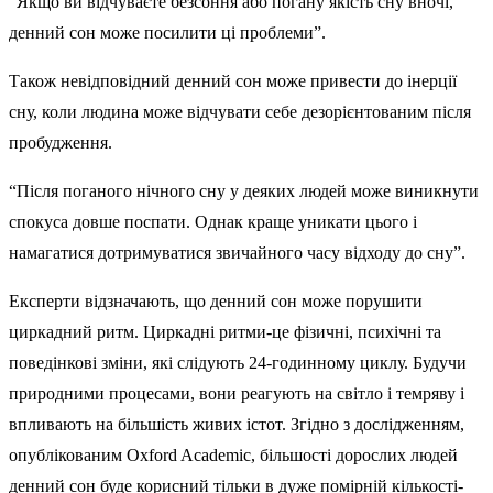
“Якщо ви відчуваєте безсоння або погану якість сну вночі,
денний сон може посилити ці проблеми”.
Також невідповідний денний сон може привести до інерції
сну, коли людина може відчувати себе дезорієнтованим після
пробудження.
“Після поганого нічного сну у деяких людей може виникнути
спокуса довше поспати. Однак краще уникати цього і
намагатися дотримуватися звичайного часу відходу до сну”.
Експерти відзначають, що денний сон може порушити
циркадний ритм. Циркадні ритми-це фізичні, психічні та
поведінкові зміни, які слідують 24-годинному циклу. Будучи
природними процесами, вони реагують на світло і темряву і
впливають на більшість живих істот. Згідно з дослідженням,
опублікованим Oxford Academic, більшості дорослих людей
денний сон буде корисний тільки в дуже помірній кількості-