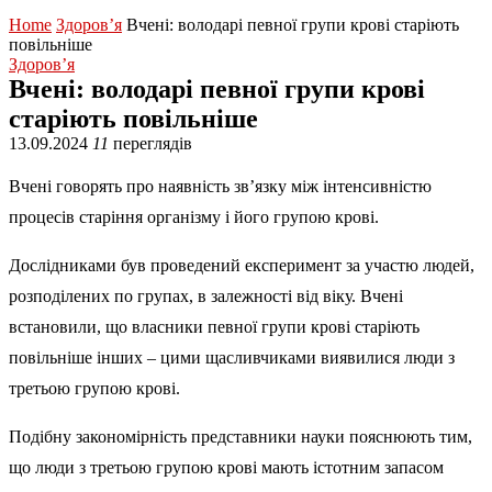
Home
Здоров’я
Вчені: володарі певної групи крові старіють
повільніше
Здоров’я
Вчені: володарі певної групи крові
старіють повільніше
13.09.2024
11
переглядів
Вчені говорять про наявність зв’язку між інтенсивністю
процесів старіння організму і його групою крові.
Дослідниками був проведений експеримент за участю людей,
розподілених по групах, в залежності від віку. Вчені
встановили, що власники певної групи крові старіють
повільніше інших – цими щасливчиками виявилися люди з
третьою групою крові.
Подібну закономірність представники науки пояснюють тим,
що люди з третьою групою крові мають істотним запасом