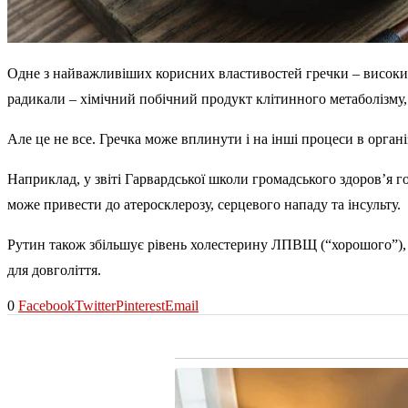
Одне з найважливіших корисних властивостей гречки – високий р
радикали – хімічний побічний продукт клітинного метаболізму
Але це не все. Гречка може вплинути і на інші процеси в органі
Наприклад, у звіті Гарвардської школи громадського здоров’я
може привести до атеросклерозу, серцевого нападу та інсульту.
Рутин також збільшує рівень холестерину ЛПВЩ (“хорошого”), щ
для довголіття.
0
Facebook
Twitter
Pinterest
Email