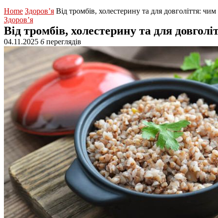
Home
Здоров’я
Від тромбів, холестерину та для довголіття: чим
Здоров’я
Від тромбів, холестерину та для довгол
04.11.2025
6
переглядів