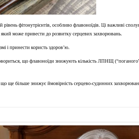
івень фітонутрієнтів, особливо флавоноїдів. Ці важливі сполуки
, який може привести до розвитку серцевих захворювань.
змі і принести користь здоров’ю.
 говориться, що флавоноїди знижують кількість ЛПНЩ (“поганого
о ще більше знижує ймовірність серцево-судинних захворювань, 