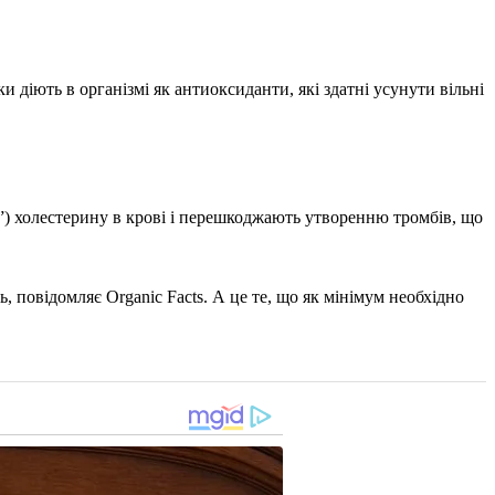
 діють в організмі як антиоксиданти, які здатні усунути вільні
”) холестерину в крові і перешкоджають утворенню тромбів, що
повідомляє Organic Facts. А це те, що як мінімум необхідно