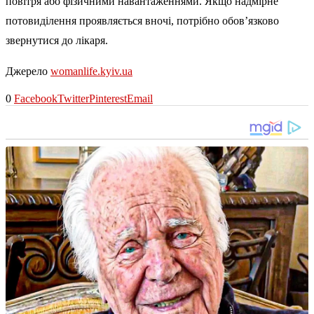
повітря або фізичними навантаженнями. Якщо надмірне
потовиділення проявляється вночі, потрібно обов’язково
звернутися до лікаря.
Джерело
womanlife.kyiv.ua
0
Facebook
Twitter
Pinterest
Email