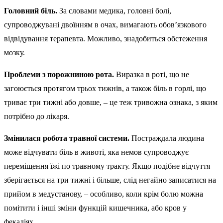
Головний біль.
За словами медика, головні болі,
супроводжувані двоїнням в очах, вимагають обов’язкового
відвідування терапевта. Можливо, знадобиться обстеження
мозку.
Проблеми з порожниною рота.
Виразка в роті, що не
загоюється протягом трьох тижнів, а також біль в горлі, що
триває три тижні або довше, – це теж тривожна ознака, з яким
потрібно до лікаря.
Змінилася робота травної системи.
Постраждала людина
може відчувати біль в животі, яка немов супроводжує
переміщення їжі по травному тракту. Якщо подібне відчуття
зберігається на три тижні і більше, слід негайно записатися на
прийом в медустанову, – особливо, коли крім болю можна
помітити і інші зміни функцій кишечника, або кров у
фекаліях.