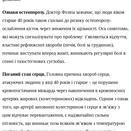
Ознаки остеопорозу.
Доктор Філіпа зазначає, що люди віком
старше 40 років також схильні до ризику остеопорозу-
ослаблення кісток через зниження їх щільності. Ось симптоми,
які можуть сигналізувати про проблему: з’являються відчуття,
властиві рефлюксної хвороби (печія, болі за грудиною),
починає виступати вперед живіт, виникають регулярні болі в
спині і тазостегнових суглобах.
Поганий стан серця.
Головна причина хвороб серця,
атакуючих людини у віці 40 років і старше – це порушене
кровопостачання міокарда через накопичення в кровоносних
артеріях жирових (холестеринових) відкладень. Одним з ознак
того, що артерії заповнені холестерином і серце в зв’язку з
цим відчуває перевантаження, є надзвичайно сильна
пітливість, що виникає поза всяким зв’язком з температурою