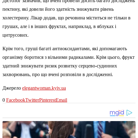
Дієтолог зазначив, що вчені провели досить багато досліджень
пектину, які довели його здатність знижувати рівень
холестерину. Лікар додав, що речовина міститься не тільки в
грушах, але і в інших фруктах, наприклад, в яблуках і
цитрусових.
Крім того, груші багаті антиоксидантами, які допомагають
організму боротися з вільними радикалами. Крім цього, фрукт
здатний знижувати ризик розвитку серцево-судинних
захворювань, про що вчені розповіли в дослідженні.
Джерело
elegantwoman.kyiv.ua
0
Facebook
Twitter
Pinterest
Email