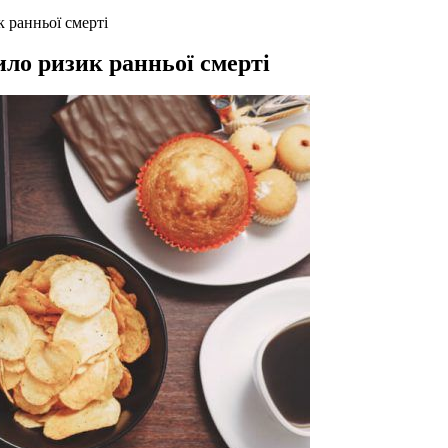
к ранньої смерті
ило ризик ранньої смерті