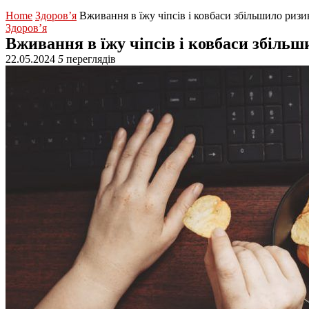
Home
Здоров’я
Вживання в їжу чіпсів і ковбаси збільшило ризи
Здоров’я
Вживання в їжу чіпсів і ковбаси збільш
22.05.2024
5
переглядів