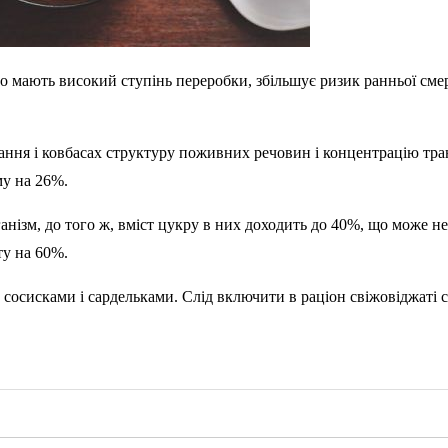
 мають високий ступінь переробки, збільшує ризик ранньої смерт
ання і ковбасах структуру поживних речовин і концентрацію тра
му на 26%.
анізм, до того ж, вміст цукру в них доходить до 40%, що може не
ту на 60%.
осисками і сардельками. Слід включити в раціон свіжовіджаті со