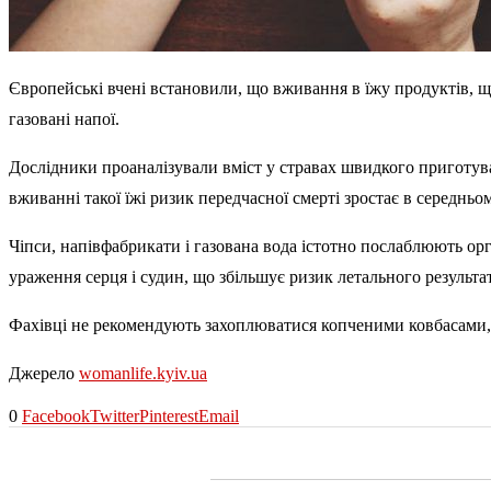
Європейські вчені встановили, що вживання в їжу продуктів, що
газовані напої.
Дослідники проаналізували вміст у стравах швидкого приготув
вживанні такої їжі ризик передчасної смерті зростає в середньо
Чіпси, напівфабрикати і газована вода істотно послаблюють орг
ураження серця і судин, що збільшує ризик летального результа
Фахівці не рекомендують захоплюватися копченими ковбасами, с
Джерело
womanlife.kyiv.ua
0
Facebook
Twitter
Pinterest
Email