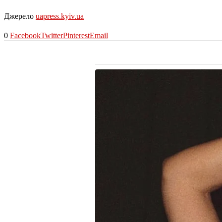
Джерело
uapress.kyiv.ua
0
Facebook
Twitter
Pinterest
Email