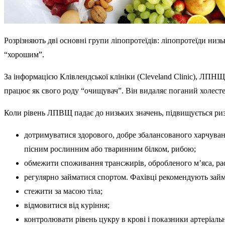
Розрізняють дві основні групи ліпопротеїдів: ліпопротеїди н
“хорошим”.
За інформацією Клівлендської клініки (Cleveland Clinic), ЛПН
працює як свого роду “очищувач”. Він видаляє поганий холест
Коли рівень ЛПВЩ падає до низьких значень, підвищується ри
дотримуватися здорового, добре збалансованого харчуван
пісним рослинним або тваринним білком, рибою;
обмежити споживання трансжирів, обробленого м’яса, раф
регулярно займатися спортом. Фахівці рекомендують займ
стежити за масою тіла;
відмовитися від куріння;
контролювати рівень цукру в крові і показники артеріальн