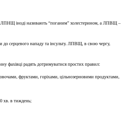
ВЩ). ЛПНЩ іноді називають “поганим” холестерином, а ЛПВЩ –
и до серцевого нападу та інсульту. ЛПВЩ, в свою чергу,
ну фахівці радять дотримуватися простих правил:
 овочами, фруктами, горіхами, цільнозерновими продуктами,
0 хв. в тиждень;