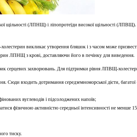
изької щільності (ЛПНЩ) і ліпопротеїди високої щільності (ЛП
Щ-холестерин викликає утворення бляшок і з часом може призвест
ерин ЛПНЩ з крові, доставляючи його в печінку для виведення.
зик серцевих захворювань. Для підтримки рівня ЛПВЩ-холестери
ня. Сюди входить дотримання середземноморської дієти, багатої
інованих вуглеводів і підсолоджених напоїв;
атися фізичною активністю середньої інтенсивності не менше 15
ого тиску.