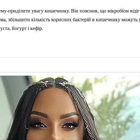
ему-приділити увагу кишечнику. Він пояснив, що мікробіом відіг
ма, збільшити кількість корисних бактерій в кишечнику можуть ул
ста, йогурт і кефір.