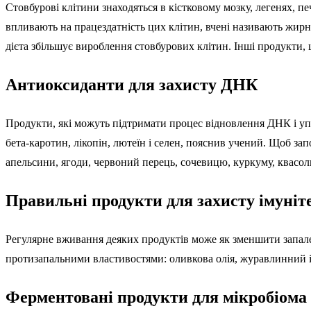
Стовбурові клітини знаходяться в кістковому мозку, легенях, пе
впливають на працездатність цих клітин, вчені називають жирну
дієта збільшує вироблення стовбурових клітин. Інші продукти,
Антиоксиданти для захисту ДНК
Продукти, які можуть підтримати процес відновлення ДНК і упов
бета-каротин, лікопін, лютеїн і селен, пояснив учений. Щоб зап
апельсини, ягоди, червоний перець, сочевицю, куркуму, квасолю
Правильні продукти для захисту імуніт
Регулярне вживання деяких продуктів може як зменшити запален
протизапальними властивостями: оливкова олія, журавлинний і в
Ферментовані продукти для мікробіома