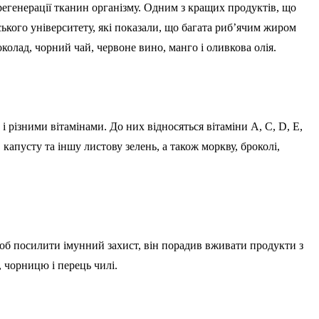
і регенерації тканин організму. Одним з кращих продуктів, що
ького університету, які показали, що багата риб’ячим жиром
олад, чорний чай, червоне вино, манго і оливкова олія.
 різними вітамінами. До них відносяться вітаміни А, С, D, Е,
капусту та іншу листову зелень, а також моркву, броколі,
Щоб посилити імунний захист, він порадив вживати продукти з
 чорницю і перець чилі.