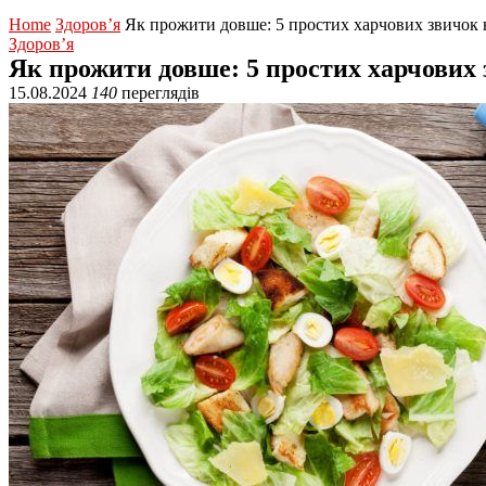
Home
Здоров’я
Як прожити довше: 5 простих харчових звичок н
Здоров’я
Як прожити довше: 5 простих харчових 
15.08.2024
140
переглядів