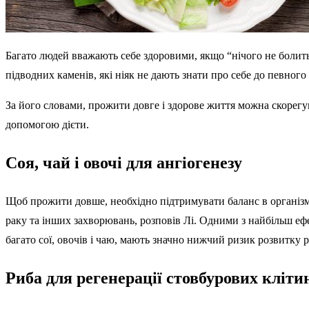
Багато людей вважають себе здоровими, якщо “нічого не болить”
підводних каменів, які ніяк не дають знати про себе до певного
За його словами, прожити довге і здорове життя можна скорегув
допомогою дієти.
Соя, чай і овочі для ангіогенезу
Щоб прожити довше, необхідно підтримувати баланс в організмі
раку та інших захворювань, розповів Лі. Одними з найбільш ефе
багато сої, овочів і чаю, мають значно нижчий ризик розвитку р
Риба для регенерації стовбурових кліти