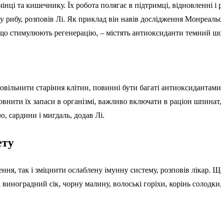
чінці та кишечнику. Їх робота полягає в підтримці, відновленні 
 рибу, розповів Лі. Як приклад він навів дослідження Монреальс
 що стимулюють регенерацію, – містять антиоксиданти темний шок
ільнити старіння клітин, повинні бути багаті антиоксидантами і
овнити їх запаси в організмі, важливо включати в раціон шпинат, 
, сардини і мигдаль, додав Лі.
ету
ня, так і зміцнити ослаблену імунну систему, розповів лікар. 
иноградний сік, чорну малину, волоські горіхи, корінь солодки,