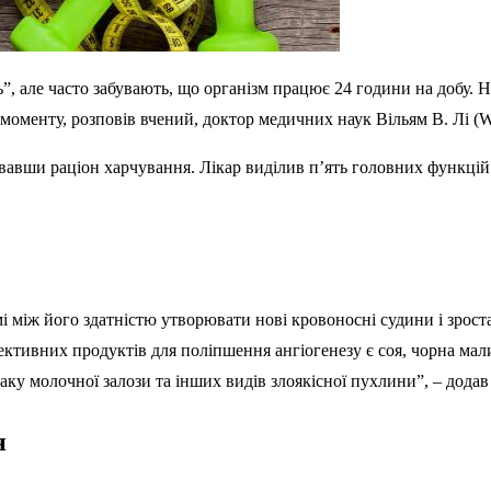
, але часто забувають, що організм працює 24 години на добу. На
 моменту, розповів вчений, доктор медичних наук Вільям В. Лі (Wi
авши раціон харчування. Лікар виділив п’ять головних функцій і
 між його здатністю утворювати нові кровоносні судини і зрост
ктивних продуктів для поліпшення ангіогенезу є соя, чорна малин
аку молочної залози та інших видів злоякісної пухлини”, – додав 
н