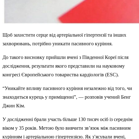
Щоб захистити серце від артеріальної гіпертензії та інших
захворювань, потрібно уникати пасивного куріння.
До такого висновку прийшли вчені з Південної Кореї після
дослідження, результати якого представили на науковому
конгресі Європейського товариства кардіологів (ESC).
“Уникайте впливу пасивного куріння незалежно від того, чи
знаходиться курець у приміщенні”, — розповів учений Бенг
Джин Кім.
У дослідженні брали участь більше 130 тисяч осіб із середнім
віком у 35 років. Метою було вивчити зв’язок між пасивним
курінням і артеріальною гіпертензією. Як з’ясували вчені,