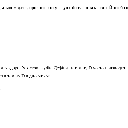
, а також для здорового росту і функціонування клітин. Його б
ля здоров’я кісток і зубів. Дефіцит вітаміну D часто призводить
л вітаміну D відносяться:
;