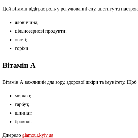
Цей вітамін відіграє роль у регулюванні сну, апетиту та настр
яловичина;
цільнозернові продукти;
овочі;
горіхи.
Вітамін А
Вітамін А важливий для зору, здорової шкіри та імунітету. Щоб 
морква;
гарбуз;
шпинат;
броколі.
Джерело
glamour.kyiv.ua