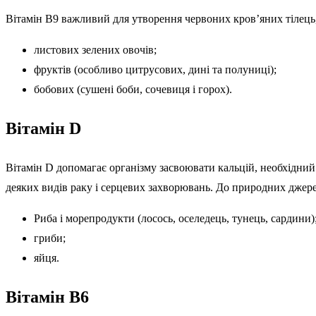
Вітамін B9 важливий для утворення червоних кров’яних тілець
листових зелених овочів;
фруктів (особливо цитрусових, дині та полуниці);
бобових (сушені боби, сочевиця і горох).
Вітамін D
Вітамін D допомагає організму засвоювати кальцій, необхідний д
деяких видів раку і серцевих захворювань. До природних джере
Риба і морепродукти (лосось, оселедець, тунець, сардини)
гриби;
яйця.
Вітамін B6