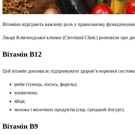
Вітаміни відіграють важливу роль у правильному функціонуванні
Лікарі Клівлендської клініки (Cleveland Clinic) розповіли про 
Вітамін B12
Цей вітамін допомагає підтримувати здоров’я нервової системи
риби (тунець, лосось, форель);
яловичина;
яйця;
молока і молочних продуктів (сир, грецький йогурт).
Вітамін B9