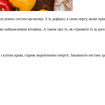
 різних систем організму. А їх дефіцит, в свою чергу, може при
деякі найважливіші вітаміни, А також про те, як отримати їх за д
 і клітин крові, сприяє виробленню енергії. Заповнити нестачу ц