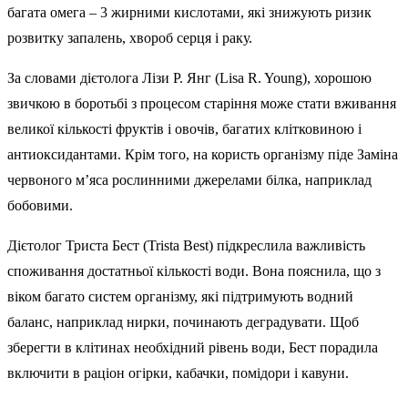
багата омега – 3 жирними кислотами, які знижують ризик
розвитку запалень, хвороб серця і раку.
За словами дієтолога Лізи Р. Янг (Lisa R. Young), хорошою
звичкою в боротьбі з процесом старіння може стати вживання
великої кількості фруктів і овочів, багатих клітковиною і
антиоксидантами. Крім того, на користь організму піде Заміна
червоного м’яса рослинними джерелами білка, наприклад
бобовими.
Дієтолог Триста Бест (Trista Best) підкреслила важливість
споживання достатньої кількості води. Вона пояснила, що з
віком багато систем організму, які підтримують водний
баланс, наприклад нирки, починають деградувати. Щоб
зберегти в клітинах необхідний рівень води, Бест порадила
включити в раціон огірки, кабачки, помідори і кавуни.