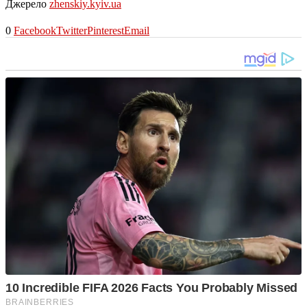
Джерело
zhenskiy.kyiv.ua
0
Facebook
Twitter
Pinterest
Email