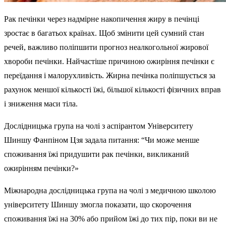
Рак печінки через надмірне накопичення жиру в печінці
зростає в багатьох країнах. Щоб змінити цей сумний стан
речей, важливо поліпшити прогноз неалкогольної жирової
хвороби печінки. Найчастіше причиною ожиріння печінки є
переїдання і малорухливість. Жирна печінка поліпшується за
рахунок меншої кількості їжі, більшої кількості фізичних вправ
і зниження маси тіла.
Дослідницька група на чолі з аспірантом Університету
Шиншу Фанпіном Цзя задала питання: “Чи може менше
споживання їжі придушити рак печінки, викликаний
ожирінням печінки?»
Міжнародна дослідницька група на чолі з медичною школою
університету Шиншу змогла показати, що скорочення
споживання їжі на 30% або прийом їжі до тих пір, поки ви не