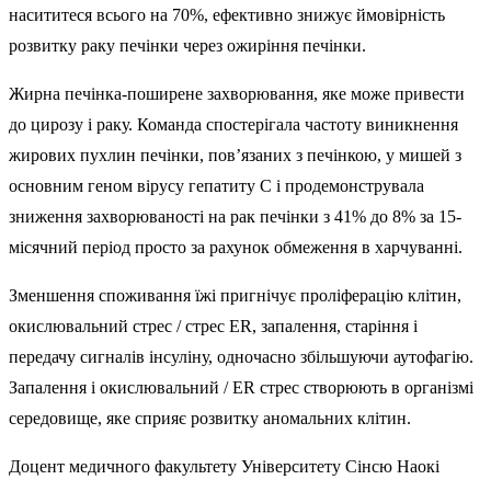
насититеся всього на 70%, ефективно знижує ймовірність
розвитку раку печінки через ожиріння печінки.
Жирна печінка-поширене захворювання, яке може привести
до цирозу і раку. Команда спостерігала частоту виникнення
жирових пухлин печінки, пов’язаних з печінкою, у мишей з
основним геном вірусу гепатиту С і продемонструвала
зниження захворюваності на рак печінки з 41% до 8% за 15-
місячний період просто за рахунок обмеження в харчуванні.
Зменшення споживання їжі пригнічує проліферацію клітин,
окислювальний стрес / стрес ER, запалення, старіння і
передачу сигналів інсуліну, одночасно збільшуючи аутофагію.
Запалення і окислювальний / ER стрес створюють в організмі
середовище, яке сприяє розвитку аномальних клітин.
Доцент медичного факультету Університету Сінсю Наокі