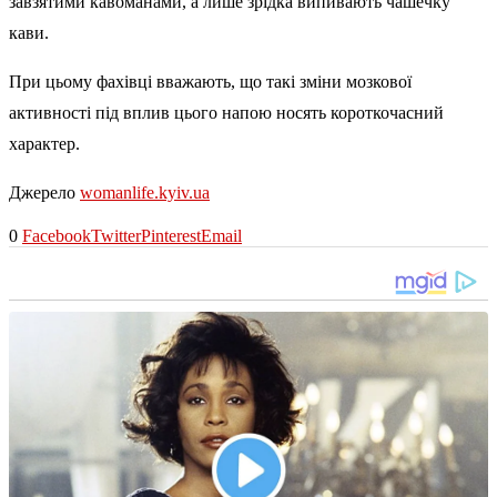
завзятими кавоманами, а лише зрідка випивають чашечку
кави.
При цьому фахівці вважають, що такі зміни мозкової
активності під вплив цього напою носять короткочасний
характер.
Джерело
womanlife.kyiv.ua
0
Facebook
Twitter
Pinterest
Email