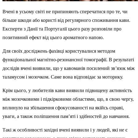
Вчені в усьому світі не припиняють сперечатися про те, чи
більше шкоди або користі від регулярного споживання кави.
Експерти з Данії та Португалії цього разу розповіли про
позитивний ефект від цього ароматного напою.
Для своїх досліджень фахівці користувалися методом
функціональної магнітно-резонансної томографії. В результаті
дослідів вчені виявили, що у кавоманів посилений зв’язок між
таламусом і мозочком. Саме вона відповідає за моторику.
Крім цього, у любителів кави виявили підвищену активність
між мозочковими і підкірковими областями, що, в свою чергу,
вплинуло на збільшення сфокусованості на якійсь справі,
уваги, а також поліпшення пам’яті і здібностей до навчання.
Такі ж особливості західні вчені виявили і у людей, які не є