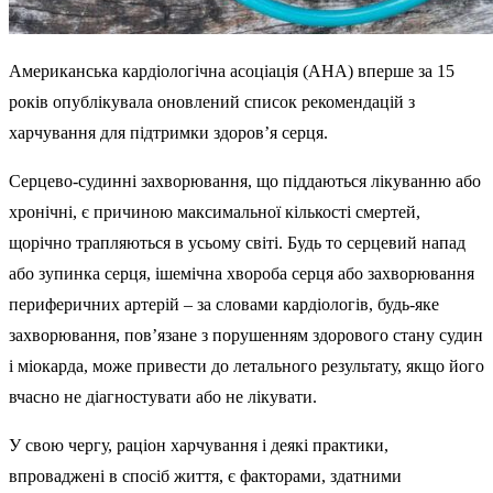
Американська кардіологічна асоціація (AHA) вперше за 15
років опублікувала оновлений список рекомендацій з
харчування для підтримки здоров’я серця.
Серцево-судинні захворювання, що піддаються лікуванню або
хронічні, є причиною максимальної кількості смертей,
щорічно трапляються в усьому світі. Будь то серцевий напад
або зупинка серця, ішемічна хвороба серця або захворювання
периферичних артерій – за словами кардіологів, будь-яке
захворювання, пов’язане з порушенням здорового стану судин
і міокарда, може привести до летального результату, якщо його
вчасно не діагностувати або не лікувати.
У свою чергу, раціон харчування і деякі практики,
впроваджені в спосіб життя, є факторами, здатними