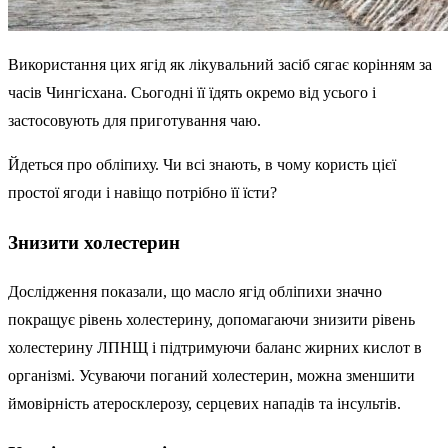
Використання цих ягід як лікувальний засіб сягає корінням за
часів Чингісхана. Сьогодні її їдять окремо від усього і
застосовують для приготування чаю.
Йдеться про обліпиху. Чи всі знають, в чому користь цієї
простої ягоди і навіщо потрібно її їсти?
Знизити холестерин
Дослідження показали, що масло ягід обліпихи значно
покращує рівень холестерину, допомагаючи знизити рівень
холестерину ЛПНЩ і підтримуючи баланс жирних кислот в
організмі. Усуваючи поганий холестерин, можна зменшити
ймовірність атеросклерозу, серцевих нападів та інсультів.