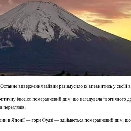
Останнє виверження зайвий раз змусило їх впевнитись у своїй ві
птичну ілюзію: помаранчевий дим, що нагадувала “вогняного драк
и переглядів.
ини в Японії — гори Фудзі — здіймається помаранчевий дим, що 