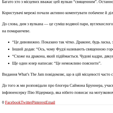
Багато хто з місцевих вважає цей вулкан “священним”. Останнє 
Користувачі мережі почали активно коментувати побачене й діл
До слова, дим з вулкана — це суміш водяної пари, вуглекислого г
на помаранчеве.
“Це дивовижно. Показано так чітко. Драконе, будь ласка
Інший додав: “Ось, чому Фудзі називають священною гор
“Схоже на дракона, який підіймається. Чудові кадри, дяк
Ще один юзер написав: “Це неможливо пояснити”.
Видання What’s The Jam повідомляє, що в цій місцевості часто
До того ж ми розповідали про блогера Саймона Бруннера, учасн
інфлюенсерку Пію Нідермаєр, яка нібито повисає на мотузковом
0
Facebook
Twitter
Pinterest
Email