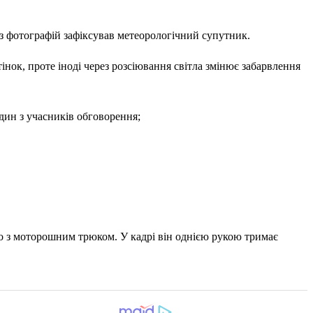
 з фотографій зафіксував метеорологічний супутник.
тінок, проте іноді через розсіювання світла змінює забарвлення
дин з учасників обговорення;
део з моторошним трюком. У кадрі він однією рукою тримає