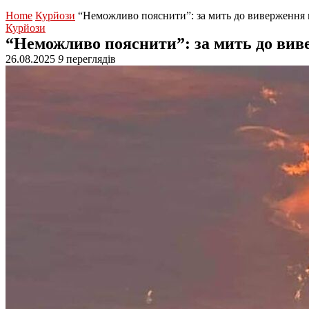
Home
Курйози
“Неможливо пояснити”: за мить до виверження в
Курйози
“Неможливо пояснити”: за мить до виве
26.08.2025
9
переглядів