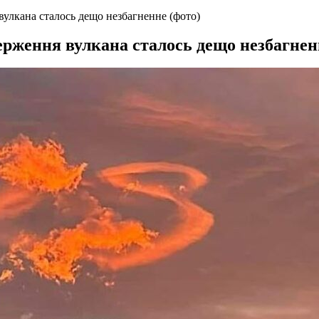
улкана сталось дещо незбагненне (фото)
рження вулкана сталось дещо незбагнен