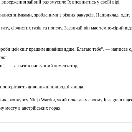
виверження зайвий раз змусило їх впевнитись у своїй вірі.
илися знімками, зробленими з різних ракурсів. Наприклад, одну
азу, сірчистих газів та попелу. Зазвичай він має темно-сірий від
, зроби цей світ кращим якнайшвидше. Благаю тебе”, — написав о
ою”;
ую”, — зазначив наступний коментатор;
 спостерігають дивовижні природні явища.
ика конкурсу Ninja Warrior, який показав у своєму Instagram ві
у мосту в австрійських горах.