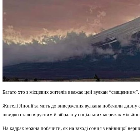
Багато хто з місцевих жителів вважає цей вулкан “священним”. 
Жителі Японії за мить до виверження вулкана побачили дивну о
швидко стало вірусним й зібрало у соціальних мережах мільйон
На кадрах можна побачити, як на заході сонця з найвищої верш