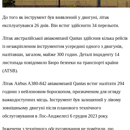
До того як інструмент був виявлений у двигуні, літак
експлуатувався 26 днів. Він встиг здійснити 34 перельоти.
Літак австралійської авіакомпанії Qantas здійснив кілька рейсів
із незакріпленим інструментом усередині одного з двигунів,
налітавши, загалом, майже 300 годин. Деталі інциденту 14
листопада повідомило Бюро безпеки на транспорті країни
(ATSB).
Літак Airbus A380-842 авіакомпанії Qantas встиг налітати 294
години з нейлоновим бороскопом, призначеним для огляду
важкодоступних місць. Інструмент був залишений у лівому
зовнішньому двигуні після планового технічного
обслуговування в Лос-Анджелесі 6 грудня 2023 року.
Інженери з технічного обслуговування не помітили, що