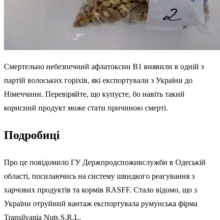
Смертельно небезпечний афлатоксин B1 виявили в одній з
партій волоських горіхів, які експортували з України до
Німеччини. Перевіряйте, що купуєте, бо навіть такий
корисний продукт може стати причиною смерті.
Подробиці
Про це повідомило ГУ Держпродспоживслужби в Одеській
області, посилаючись на систему швидкого реагування з
харчових продуктів та кормів RASFF. Стало відомо, що з
України отруйний вантаж експортувала румунська фірма
Transilvania Nuts S.R.L.