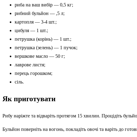
риба на ваш вибір — 0,5 кг;
рибний бульйон — ,5 л;
картопля — 3-4 шт.;
цибуля — 1 шт.;
петрушка (корінь) — 1 шт.;
петрушка (зелень) — 1 пучок;
вершкове масло — 50 г;
лаврове листя;
перець горошком;
сіль.
Як приготувати
Рибу наріжте та відваріть протягом 15 хвилин. Процідіть бульй
Бульйон поверніть на вогонь, покладіть овочі та варіть до готов