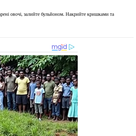
варені овочі, залийте бульйоном. Накрийте кришками та