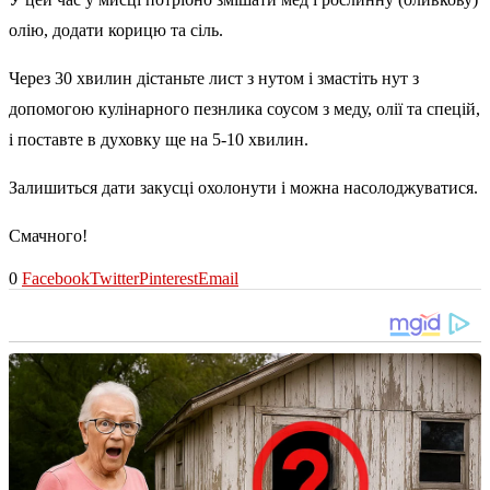
олію, додати корицю та сіль.
Через 30 хвилин дістаньте лист з нутом і змастіть нут з
допомогою кулінарного пезнлика соусом з меду, олії та спецій,
і поставте в духовку ще на 5-10 хвилин.
Залишиться дати закусці охолонути і можна насолоджуватися.
Смачного!
0
Facebook
Twitter
Pinterest
Email