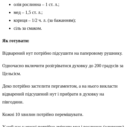
олія рослинна – 1 ст. л.;
мед – 1,5 ст. л.;
кориця – 1/2 ч. л. (за бажанням);
сіль за смаком.
Як готувати:
Відварений нут потрібно підсушити на паперовому рушнику.
Одночасно включити розігріватися духовку до 200 градусів за
Цельсієм.
Деко потрібно застелити пергаментом, а на нього викласти
відварений підсушений нут і прибрати в духовку на
півгодини.
Кожні 10 хвилин потрібно перемішувати.
У цей час у мисці потрібно змішати мед і рослинну (оливкову)