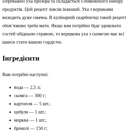
Переважно уха прозора та складається з обмеженого набору
продуктів. Цей рецепт зовсім інакший. Уха з вершками
виходить дуже смачна. В кулінарній скарбничці такий рецепт
обов’язково треба мати. Якщо вам потрібно буде здивувати
гостей обідньою стравою, то вершкова уха з сьомгою має всі
шанси стати вашою гордістю.
Інгредієнти
Вам потрібні наступні:
вода — 2,5 л;
сьомга — 300 г;
картопля — 5 шт.;
цибуля — 1 шт.;
морква — 1 шт.;
броколі — 150 г;