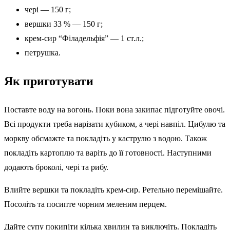
чері — 150 г;
вершки 33 % — 150 г;
крем-сир “Філадельфія” — 1 ст.л.;
петрушка.
Як приготувати
Поставте воду на вогонь. Поки вона закипає підготуйте овочі.
Всі продукти треба нарізати кубиком, а чері навпіл. Цибулю та
моркву обсмажте та покладіть у каструлю з водою. Також
покладіть картоплю та варіть до її готовності. Наступними
додають броколі, чері та рибу.
Влийте вершки та покладіть крем-сир. Ретельно перемішайте.
Посоліть та посипте чорним меленим перцем.
Дайте супу покипіти кілька хвилин та виключіть. Покладіть