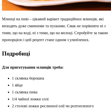
Млинці на пиві – цікавий варіант традиційних млинців, які
виходять дуже смачними та пухкими. Смак не порівняти ні з
тими, що на воді, ні з тими, що на молоці. Спробуйте за такою
пропорцією і цей рецепт стане одним з улюблених.
Подробиці
Для приготування млинців треба:
1 склянка борошна
1 яйце
1 склянка пива
1/4 чайної ложки солі
2 столові ложки рослинної олії чи розтопленого