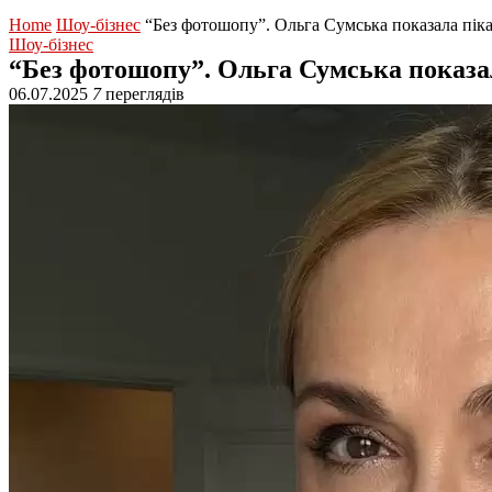
Home
Шоу-бізнес
“Без фотошопу”. Ольга Сумська показала пікан
Шоу-бізнес
“Без фотошопу”. Ольга Сумська показала
06.07.2025
7
переглядів