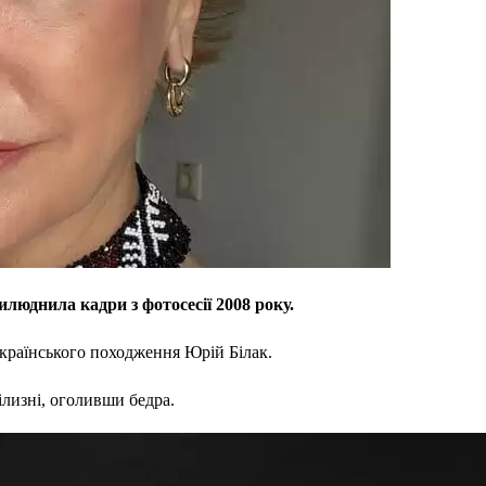
люднила кадри з фотосесії 2008 року.
українського походження Юрій Білак.
білизні, оголивши бедра.