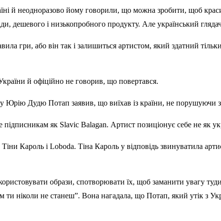
аїні й неодноразово йому говорили, що можна зробити, щоб краси
ди, дешевого і низькопробного продукту. Але український глядач 
ила гри, або він так і залишиться артистом, який здатний тільки
 України й офіційно не говорив, що повертався.
у Юрію Дудю Потап заявив, що виїхав із країни, не порушуючи з
ебе підписникам як Slavic Balagan. Артист позиціонує себе не як 
Тіни Кароль і Loboda. Тіна Кароль у відповідь звинуватила артис
ористовувати образи, спотворювати їх, щоб заманити увагу туди, 
 ти ніколи не станеш”. Вона нагадала, що Потап, який утік з Укр