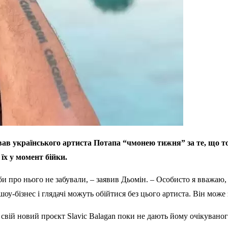
вав українського артиста Потапа “чмонею тижня” за те, що 
їх у момент бійки.
би про нього не забували, – заявив Дьомін. – Особисто я вважаю
шоу-бізнес і глядачі можуть обійтися без цього артиста. Він мож
свій новий проєкт Slavic Balagan поки не дають йому очікуваного