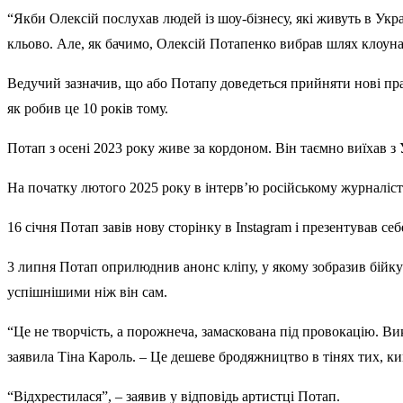
“Якби Олексій послухав людей із шоу-бізнесу, які живуть в Укр
кльово. Але, як бачимо, Олексій Потапенко вибрав шлях клоуна
Ведучий зазначив, що або Потапу доведеться прийняти нові прав
як робив це 10 років тому.
Потап з осені 2023 року живе за кордоном. Він таємно виїхав з
На початку лютого 2025 року в інтерв’ю російському журналіст
16 січня Потап завів нову сторінку в Instаgram і презентував с
3 липня Потап оприлюднив анонс кліпу, у якому зобразив бійку 
успішнішими ніж він сам.
“Це не творчість, а порожнеча, замаскована під провокацію. Вик
заявила Тіна Кароль. – Це дешеве бродяжництво в тінях тих, ким
“Відхрестилася”, – заявив у відповідь артистці Потап.