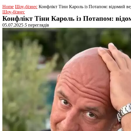
Home
Шоу-бізнес
Конфлікт Тіни Кароль із Потапом: відомий ве
Шоу-бізнес
Конфлікт Тіни Кароль із Потапом: відо
05.07.2025
5
переглядів