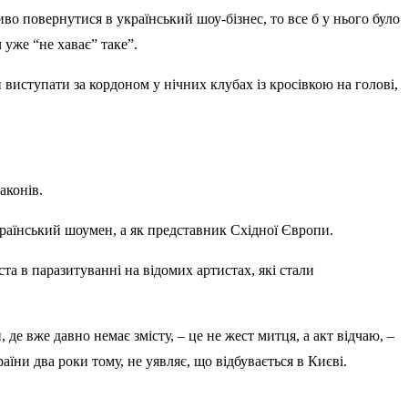
во повернутися в український шоу-бізнес, то все б у нього було
уже “не хаває” таке”.
 виступати за кордоном у нічних клубах із кросівкою на голові,
аконів.
український шоумен, а як представник Східної Європи.
та в паразитуванні на відомих артистах, які стали
де вже давно немає змісту, – це не жест митця, а акт відчаю, –
аїни два роки тому, не уявляє, що відбувається в Києві.