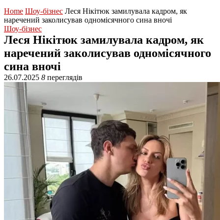
Home
Шоу-бізнес
Леся Нікітюк замилувала кадром, як
наречений заколисував одномісячного сина вночі
Шоу-бізнес
Леся Нікітюк замилувала кадром, як
наречений заколисував одномісячного
сина вночі
26.07.2025
8
переглядів