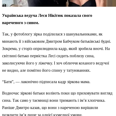
Українська ведуча Леся Нікітюк показала свого
нареченого з сином.
Так, у фотоблогу зірка поділилася з шанувальниками, як
минають її з військовим Дмитром Бабчуком батьківські будні.
Зокрема, у сторіз оприлюднила кадр, який зробила вночі. На
світлині батько первістка Лесі сидить поблизу сина,
заколисуючи його у ліжечку. І хоч обличчя коханого ведучої
не видно, але помітно його спину у татуюваннях.
“Батя”, — лаконічно підписала кадр зіркова мама.
Водночас зіркові батьки воліють поки що приховувати вигляд
сина. Так само у таємниці вони тримають і ім’я хлопчика.
Раніше Дмитро казав, що вони з нареченою вирішили
розкрити ім’я лише за однієї кумедної умови.