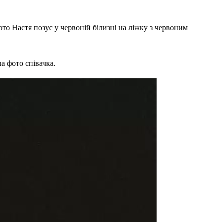
то Настя позує у червоній білизні на ліжку з червоним
а фото співачка.