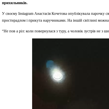
прихильників.
У своєму Instagram Анастасія Кочетова опублікувала парочку св
простирадлом і прикута наручниками. На іншій світлині можна
“Не пов а ріл: коли повернулася з туру, а чоловік зустрів не з