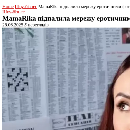
Home
Шоу-бізнес
MamaRika підпалила мережу еротичними фото
Шоу-бізнес
MamaRika підпалила мережу еротичними
28.06.2025
5
переглядів