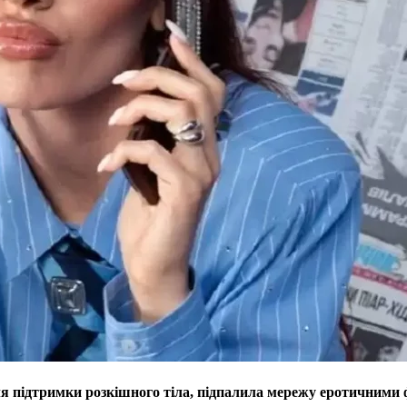
я підтримки розкішного тіла, підпалила мережу еротичними ф