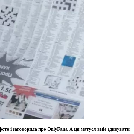
ото і заговорила про OnlyFans. А ця матуся вміє здивувати