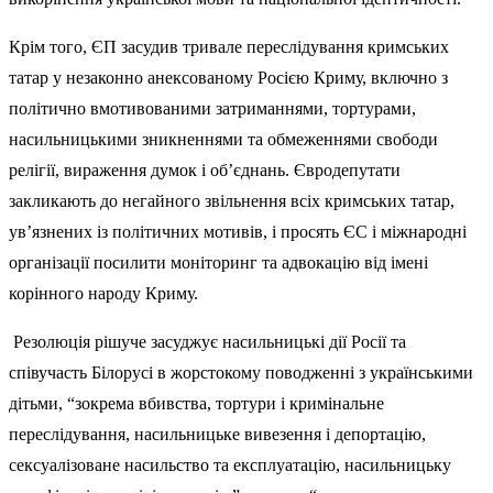
Крім того, ЄП засудив тривале переслідування кримських
татар у незаконно анексованому Росією Криму, включно з
політично вмотивованими затриманнями, тортурами,
насильницькими зникненнями та обмеженнями свободи
релігії, вираження думок і об’єднань. Євродепутати
закликають до негайного звільнення всіх кримських татар,
ув’язнених із політичних мотивів, і просять ЄС і міжнародні
організації посилити моніторинг та адвокацію від імені
корінного народу Криму.
Резолюція рішуче засуджує насильницькі дії Росії та
співучасть Білорусі в жорстокому поводженні з українськими
дітьми, “зокрема вбивства, тортури і кримінальне
переслідування, насильницьке вивезення і депортацію,
сексуалізоване насильство та експлуатацію, насильницьку