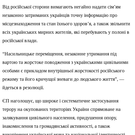
Від російської сторони вимагають негайно надати сім’ям
незаконно затриманих українців точну інформацію про
місцезнаходження та стан їхнього здоров’я, а також звільнити
всіх українських мирних жителів, які перебувають у полоні в
російської влади.
“Насильницьке переміщення, незаконне утримання під
вартою та жорстоке поводження з українськими цивільними
особами є прикладом внутрішньої жорстокості російського
режиму та його кричущої зневаги до людського життя”, —
йдеться в резолюції.
ЄП наголошує, що широке і систематичне застосування
терору на окупованих територіях України спрямоване на
залякування цивільного населення, придушення опору,
інакомислення та громадянської активності, а також
викорінення української мови та національної ідентичності.