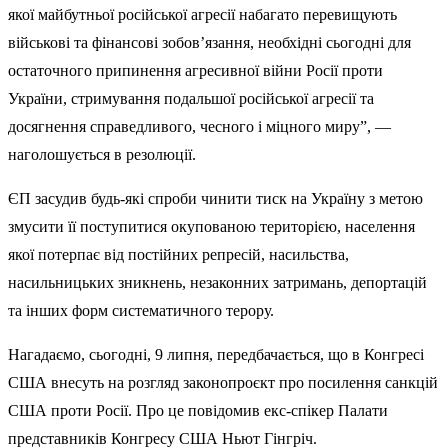
якої майбутньої російської агресії набагато перевищують
військові та фінансові зобов’язання, необхідні сьогодні для
остаточного припинення агресивної війни Росії проти
України, стримування подальшої російської агресії та
досягнення справедливого, чесного і міцного миру”, —
наголошується в резолюції.
ЄП засудив будь-які спроби чинити тиск на Україну з метою
змусити її поступитися окупованою територією, населення
якої потерпає від постійних репресій, насильства,
насильницьких зникнень, незаконних затримань, депортацій
та інших форм систематичного терору.
Нагадаємо, сьогодні, 9 липня, передбачається, що в Конгресі
США внесуть на розгляд законопроєкт про посилення санкцій
США проти Росії. Про це повідомив екс-спікер Палати
представників Конгресу США Ньют Гінгріч.