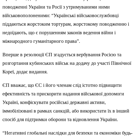
поводженні України та Росії з утримуваними ними
військовополоненими: “Українські військовослужбовці
піддаються жорстоким тортурам, жорстокому поводженню і
недоїдають, що є порушенням законів ведення війни і
міжнародного гуманітарного права”.
Вперше в резолюції ЄП згадується вербування Росією та
розгортання кубинських військ на додачу до участі Північної
Кореї, додає видання.
ЄП вважає, що ЄС і його членам слід істотно підвищити
ефективність та прискорити надання військової допомоги
Україні, конфіскувати російські державні активи,
іммобілізовані в рамках санкцій, або використати їх в інший
спосіб для підтримки оборони та відновлення України.
“Негативні глобальні наслідки для безпеки та економіки будь-