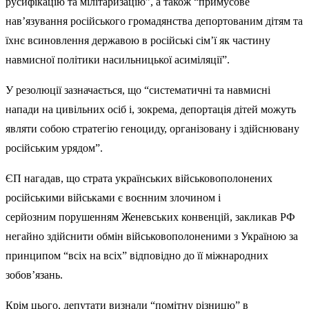
русифікацію та мілітаризацію”, а також “примусове
нав’язування російського громадянства депортованим дітям та
їхнє всиновлення державою в російські сім’ї як частину
навмисної політики насильницької асиміляції”.
У резолюції зазначається, що “систематичні та навмисні
напади на цивільних осіб і, зокрема, депортація дітей можуть
являти собою стратегію геноциду, організовану і здійснювану
російським урядом”.
ЄП нагадав, що страта українських військовополонених
російськими військами є воєнним злочином і
серйозним порушенням Женевських конвенцій, закликав РФ
негайно здійснити обмін військовополоненими з Україною за
принципом “всіх на всіх” відповідно до її міжнародних
зобов’язань.
Крім цього, депутати визнали “помітну різницю” в