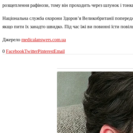
розщеплення рафінози, тому він проходить через шлунок і тон
Національна служба охорони Здоров’я Великобританії попереджа
якщо пити їх занадто швидко. Під час їжі ви повинні їсти повіл
Джерело
medicalanswers.com.ua
0
Facebook
Twitter
Pinterest
Email