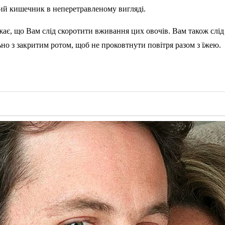
кий кишечник в неперетравленому вигляді.
є, що Вам слід скоротити вживання цих овочів. Вам також слід в
ьно з закритим ротом, щоб не проковтнути повітря разом з їжею.