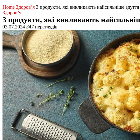
Home
Здоров’я
3 продукти, які викликають найсильніше здуття
Здоров’я
3 продукти, які викликають найсильні
03.07.2024
347
переглядів