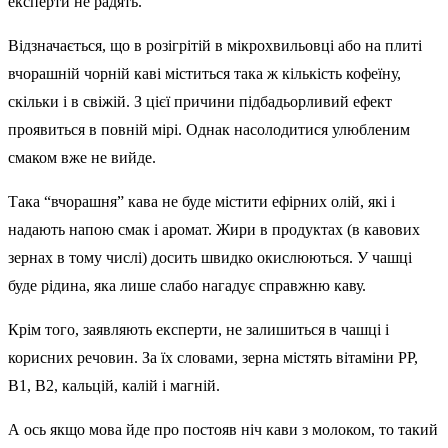
експерти не радять.
Відзначається, що в розігрітій в мікрохвильовці або на плиті
вчорашній чорній каві міститься така ж кількість кофеїну,
скільки і в свіжій. З цієї причини підбадьорливий ефект
проявиться в повній мірі. Однак насолодитися улюбленим
смаком вже не вийде.
Така “вчорашня” кава не буде містити ефірних олій, які і
надають напою смак і аромат. Жири в продуктах (в кавових
зернах в тому числі) досить швидко окислюються. У чашці
буде рідина, яка лише слабо нагадує справжню каву.
Крім того, заявляють експерти, не залишиться в чашці і
корисних речовин. За їх словами, зерна містять вітаміни PP,
B1, B2, кальцій, калій і магній.
А ось якщо мова йде про постояв ніч кави з молоком, то такий