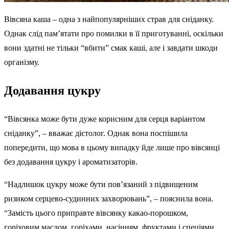
Вівсяна каша – одна з найпопулярніших страв для сніданку.
Однак слід пам’ятати про помилки в її приготуванні, оскільки
вони здатні не тільки “вбити” смак каші, але і завдати шкоди
організму.
Додавання цукру
“Вівсянка може бути дуже корисним для серця варіантом
сніданку”, – вважає дієтолог. Однак вона поспішила
попередити, що мова в цьому випадку йде лише про вівсянці
без додавання цукру і ароматизаторів.
“Надлишок цукру може бути пов’язаний з підвищеним
ризиком серцево-судинних захворювань”, – пояснила вона.
“Замість цього приправте вівсянку какао-порошком,
горіховим маслом, горіхами, насінням, фруктами і спеціями,