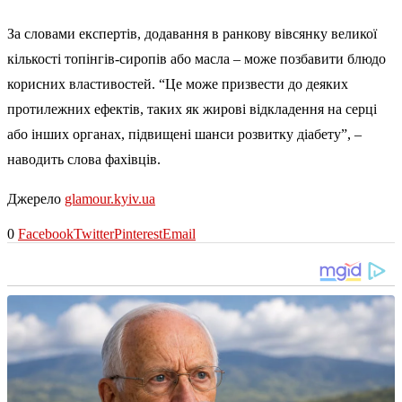
За словами експертів, додавання в ранкову вівсянку великої
кількості топінгів-сиропів або масла – може позбавити блюдо
корисних властивостей. “Це може призвести до деяких
протилежних ефектів, таких як жирові відкладення на серці
або інших органах, підвищені шанси розвитку діабету”, –
наводить слова фахівців.
Джерело
glamour.kyiv.ua
0
Facebook
Twitter
Pinterest
Email