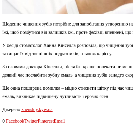
Щоденне чищення зубів потрібне для запобігання утворенню наль
їжі, щоб позбутися від залишків їжі, проте фахівці впевнені, що
У бесіді стоматолог Ханна Кінселла розповіла, що чищення зубі
захищає їх від зовнішніх подразників, а також карієсу.
За словами доктора Кінселли, після їжі краще почекати не менш
деякий час послабити зубну емаль, а чищення зубів занадто скор
Ще одна поширена помилка – міцно стискати щітку під час чище
емаль, викликає підвищену чутливість і ерозію ясен.
Джерело
zhenskiy.kyiv.ua
0
Facebook
Twitter
Pinterest
Email