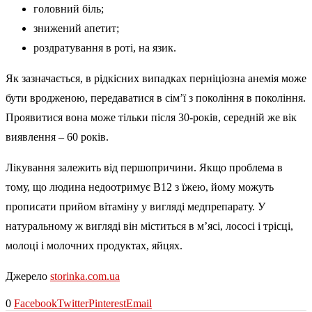
головний біль;
знижений апетит;
роздратування в роті, на язик.
Як зазначається, в рідкісних випадках перніціозна анемія може
бути вродженою, передаватися в сім’ї з покоління в покоління.
Проявитися вона може тільки після 30-років, середній же вік
виявлення – 60 років.
Лікування залежить від першопричини. Якщо проблема в
тому, що людина недоотримує B12 з їжею, йому можуть
прописати прийом вітаміну у вигляді медпрепарату. У
натуральному ж вигляді він міститься в м’ясі, лососі і трісці,
молоці і молочних продуктах, яйцях.
Джерело
storinka.com.ua
0
Facebook
Twitter
Pinterest
Email