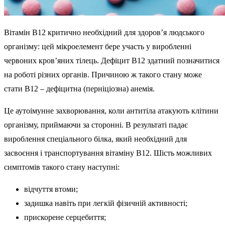
Вітамін B12 критично необхідний для здоров’я людського
організму: цей мікроелемент бере участь у виробленні
червоних кров’яних тілець. Дефіцит B12 здатний позначитися
на роботі різних органів. Причиною ж такого стану може
стати B12 – дефіцитна (перніціозна) анемія.
Це аутоімунне захворювання, коли антитіла атакують клітини
організму, приймаючи за сторонні. В результаті падає
вироблення спеціального білка, який необхідний для
засвоєння і транспортування вітаміну B12. Шість можливих
симптомів такого стану наступні:
відчуття втоми;
задишка навіть при легкій фізичній активності;
прискорене серцебиття;