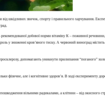
 від шкідливих звичок, спорту і правильного харчування. Експе
град.
рекомендованої добової норми вітаміну К – поживної речовини, не
у роль у зниженні кров’яного тиску. А червоний виноград містит
теросклерозу, допомагають уникнути прилипання “поганого” хол
и фізичне, але і когнітивне здоров’я. В ході експерименту дорос
д пошкодження вільними радикалами, а клітини – від окисного ст