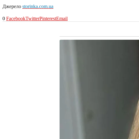
Джерело
storinka.com.ua
0
Facebook
Twitter
Pinterest
Email