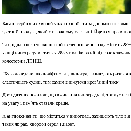
Багато серйозних хвороб можна запобігти за допомогою відмови
здатний продукт, який є в кожному магазині. Йдеться про вино
Так, одна чашка червоного або зеленого винограду містить 28% 
чашці винограду міститься 288 мг калію, який відіграє ключов
холестерин ЛПНЩ.
“Було доведено, що поліфеноли у винограді знижують ризик а
еластичність судин, тим самим знижуючи кров’яний тиск”.
Дослідження показали, що вживання винограду підтримує не тільк
на увагу і пам’ять ставали краще.
А антиоксиданти, що містяться у винограді, захищають тіло ві
таких як рак, хвороби серця і діабет.