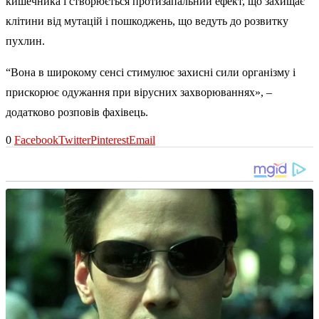
кишечника і створюється протизапальний ефект, що захищає
клітини від мутацій і пошкоджень, що ведуть до розвитку
пухлин.
“Вона в широкому сенсі стимулює захисні сили організму і
прискорює одужання при вірусних захворюваннях», –
додатково розповів фахівець.
0
Facebook
Twitter
Pinterest
Email