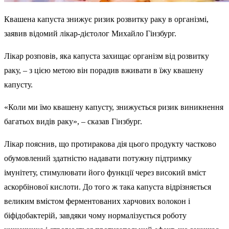
Квашена капуста знижує ризик розвитку раку в організмі,
заявив відомий лікар-дієтолог Михайло Гінзбург.
Лікар розповів, яка капуста захищає організм від розвитку
раку, – з цією метою він порадив вживати в їжу квашену
капусту.
«Коли ми їмо квашену капусту, знижується ризик виникнення
багатьох видів раку», – сказав Гінзбург.
Лікар пояснив, що протиракова дія цього продукту частково
обумовлений здатністю надавати потужну підтримку
імунітету, стимулювати його функції через високий вміст
аскорбінової кислоти. До того ж така капуста відрізняється
великим вмістом ферментованих харчових волокон і
біфідобактерій, завдяки чому нормалізується роботу