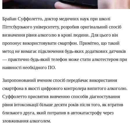
Брайан Суффолетто, доктор медичних наук при школі
Піттсбурзького університету, розробив оригінальний спосіб
визначення рівня алкоголю в крові людини. Для цього він
пропонує використовувати смартфон. Примітно, що такий
метод не вимагає підключення будь-яких додаткових датчиків
— практично будь-який телефон може стати алкотестером при
наявності необхідного ПО.
Запропонований вченим спосіб передбачає використання
смартфона в якості цифрового контролера випитого алкоголю.
Суффолетто присвятив вивченню способів діагностування
рівня інтоксикації більше десяти років після того, як втратив
близького друга, який потрапив в автокатастрофу через
зловживання алкоголем.