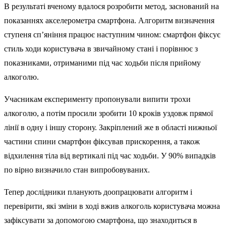
В результаті вченому вдалося розробити метод, заснований на
показаннях акселерометра смартфона. Алгоритм визначення
ступеня сп’яніння працює наступним чином: смартфон фіксує
стиль ходи користувача в звичайному стані і порівнює з
показниками, отриманими під час ходьби після прийому
алкоголю.
Учасникам експерименту пропонували випити трохи
алкоголю, а потім просили зробити 10 кроків уздовж прямої
лінії в одну і іншу сторону. Закріплений же в області нижньої
частини спини смартфон фіксував прискорення, а також
відхилення тіла від вертикалі під час ходьби. У 90% випадків
по вірно визначило стан випробовуваних.
Тепер дослідники планують доопрацювати алгоритм і
перевірити, які зміни в ході вжив алкоголь користувача можна
зафіксувати за допомогою смартфона, що знаходиться в