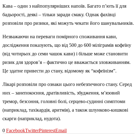
Кава – один з найпопулярніших напоїв. Багато п’ють її для
бадьорості, деякі – тільки заради смаку. Однак фахівці
розповіли про ризики, які можуть чекати його шанувальників.
Незважаючи на переваги помірного споживання кави,
дослідження показують, що від 500 до 600 міліграмів кофеїну
(від чотирьох до семи чашок кави) і більше може становити
ризик для здоров’я – фактично це вважається зловживанням.
Це здатне привести до стану, відомому як “кофеїнізм”.
Лікарі розповіли про ознаки цього небезпечного стану. Серед
них – занепокоєння, дратівливість, збудження, м’язовий
тремор, безсоння, головні болі, серцево-судинні симптоми
(наприклад, тахікардія, аритмія), а також шлунково-кишкові
скарги (наприклад, нудота).
0
Facebook
Twitter
Pinterest
Email