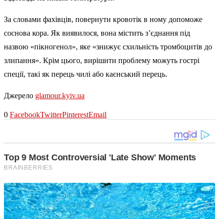
За словами фахівців, повернути кровотік в ному допоможе
соснова кора. Як виявилося, вона містить з’єднання під
назвою «пікногенол», яке «знижує схильність тромбоцитів до
злипання». Крім цього, вирішити проблему можуть гострі
спеції, такі як перець чилі або каєнський перець.
Джерело
glamour.kyiv.ua
0
Facebook
Twitter
Pinterest
Email