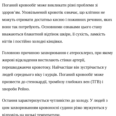
Поганий кровообіг може викликати різні проблеми зі
здоров’ям. Уповільнений кровотік означає, що клітини не
можуть отримати достатньо кисню і поживних речовин, яких
вони так потребують. Основними ознаками цього стану
вважаються блакитний відтінок шкіри, її сухість, ламкість
нігтів і постійно холодні кінцівки.
Головною причиною захворювання є атеросклероз, при якому
жирові відкладення вистилають стінки артерії,
перешкоджаючи кровотоку. Найчастіше він зустрічається у
людей середнього віку і курців. Поганий кровообіг може
призвести до стенокардії, тромбозу глибоких вен (ТГВ) і
хвороби Рейно.
Остання характеризується чутливістю до холоду. У людей з
цим захворюванням кровоносні судини різко звужуються у
відповідь на низькі температури.