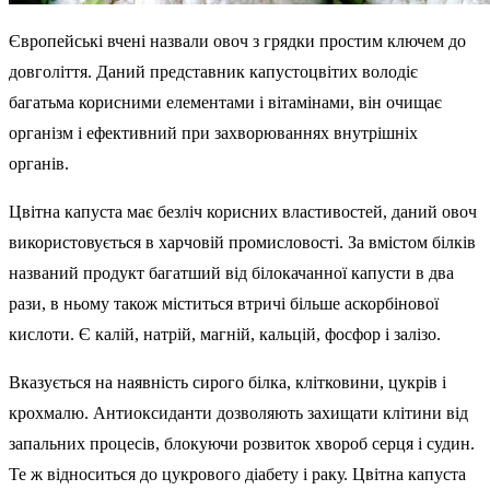
Європейські вчені назвали овоч з грядки простим ключем до
довголіття. Даний представник капустоцвітих володіє
багатьма корисними елементами і вітамінами, він очищає
організм і ефективний при захворюваннях внутрішніх
органів.
Цвітна капуста має безліч корисних властивостей, даний овоч
використовується в харчовій промисловості. За вмістом білків
названий продукт багатший від білокачанної капусти в два
рази, в ньому також міститься втричі більше аскорбінової
кислоти. Є калій, натрій, магній, кальцій, фосфор і залізо.
Вказується на наявність сирого білка, клітковини, цукрів і
крохмалю. Антиоксиданти дозволяють захищати клітини від
запальних процесів, блокуючи розвиток хвороб серця і судин.
Те ж відноситься до цукрового діабету і раку. Цвітна капуста