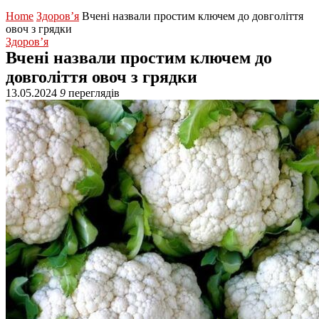
Home
Здоров’я
Вчені назвали простим ключем до довголіття
овоч з грядки
Здоров’я
Вчені назвали простим ключем до
довголіття овоч з грядки
13.05.2024
9
переглядів