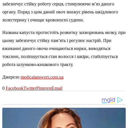
забезпечує стійку роботу серця, стимулюючи м’яз даного
органу. Поряд з цим даний овоч знижує рівень шкідливого
холестерину і очищає кровоносні судини.
Названа капуста протистоїть розвитку захворювань мозку, при
цьому забезпечує стійку пам’ять і регулює настрій. При
вживанні даного овоча очищаються нирки, виводяться
токсини, поліпшується стан волосся і шкіри, стабілізується
робота шлунково-кишкового тракту.
Джерело
medicalanswers.com.ua
0
Facebook
Twitter
Pinterest
Email