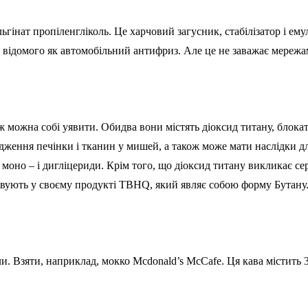
льгінат пропіленгліколь. Це харчовий загусник, стабілізатор і е
ж відомого як автомобільний антифриз. Але це не заважає мереж
ж можна собі уявити. Обидва вони містять діоксид титану, блока
дження печінки і тканин у мишей, а також може мати наслідки д
моно – і дигліцериди. Крім того, що діоксид титану викликає се
товують у своєму продукті TBHQ, який являє собою форму Бутану
 Взяти, наприклад, мокко Mcdonald’s McCafe. Ця кава містить 340 