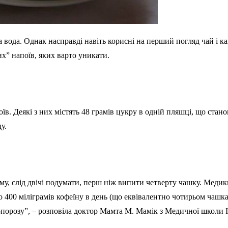
вода. Однак насправді навіть корисні на перший погляд чай і к
х” напоїв, яких варто уникати.
оїв. Деякі з них містять 48 грамів цукру в одній пляшці, що ста
у.
зму, слід двічі подумати, перш ніж випити четверту чашку. Мед
 400 міліграмів кофеїну в день (що еквівалентно чотирьом чашка
порозу”, – розповіла доктор Мамта М. Мамік з Медичної школи І