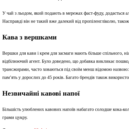
У чай з льодом, який подають в мережах фаст-фуду, додається а
Насправді він не такий вже далекий від пропіленгліколю, тако
Кава з вершками
Вершки для кави і крем для засмаги мають більше спільного, ні
відбілюючий агент. Було доведено, що добавка викликає пошко
трансжирами, часто ховаються під своїм менш відомою назвою: 
пам’ять у дорослих до 45 років. Багато брендів також викорис
Незвичайні кавові напої
Більшість улюблених кавових напоїв набагато солодше кока-коли.
грами цукру.