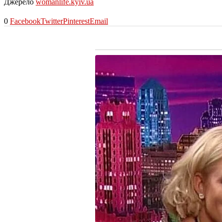
Джерело
womanlife.kyiv.ua
0
Facebook
Twitter
Pinterest
Email