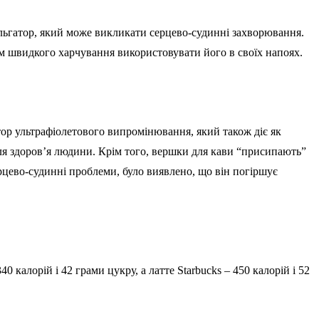
мульгатор, який може викликати серцево-судинні захворювання.
ам швидкого харчування використовувати його в своїх напоях.
тор ультрафіолетового випромінювання, який також діє як
ля здоров’я людини. Крім того, вершки для кави “присипають”
рцево-судинні проблеми, було виявлено, що він погіршує
.
калорій і 42 грами цукру, а латте Starbucks – 450 калорій і 52