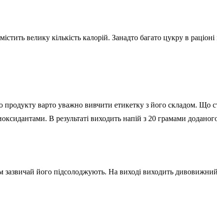
істить велику кількість калорій. Занадто багато цукру в раціон
о продукту варто уважно вивчити етикетку з його складом. Що с
оксидантами. В результаті виходить напій з 20 грамами доданог
 зазвичай його підсолоджують. На виході виходить дивовижний с