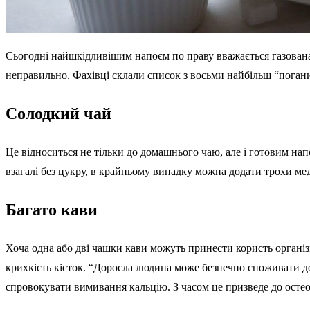
Сьогодні найшкідливішим напоєм по праву вважається газована 
неправильно. Фахівці склали список з восьми найбільш “погани
Солодкий чай
Це відноситься не тільки до домашнього чаю, але і готовим нап
взагалі без цукру, в крайньому випадку можна додати трохи мед
Багато кави
Хоча одна або дві чашки кави можуть принести користь органі
крихкість кісток. “Доросла людина може безпечно споживати до
спровокувати вимивання кальцію. З часом це призведе до остео