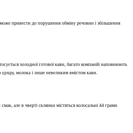
і може привести до порушення обміну речовин і збільшення
тосується холодної готової кави, багато компаній наповнюють
о цукру, молока і лише невеликим вмістом кави.
мак, але в чверті склянки містяться колосальні 44 грами