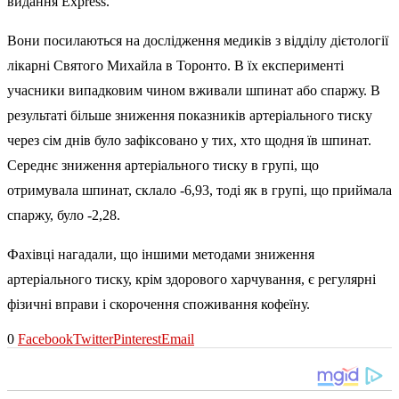
видання Express.
Вони посилаються на дослідження медиків з відділу дієтології
лікарні Святого Михайла в Торонто. В їх експерименті
учасники випадковим чином вживали шпинат або спаржу. В
результаті більше зниження показників артеріального тиску
через сім днів було зафіксовано у тих, хто щодня їв шпинат.
Середнє зниження артеріального тиску в групі, що
отримувала шпинат, склало -6,93, тоді як в групі, що приймала
спаржу, було -2,28.
Фахівці нагадали, що іншими методами зниження
артеріального тиску, крім здорового харчування, є регулярні
фізичні вправи і скорочення споживання кофеїну.
0
Facebook
Twitter
Pinterest
Email