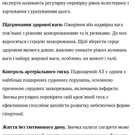
експерти називають регулярну перевірку рівня холестерину і
харчування з урахуванням цього.
Підтримання здорової ваги.
Ожиріння або надмірна вага
пов’язані з різними захворюваннями та їх ризиками. До них
відносяться і серцеві захворювання. Щоб зберегти серце
здоровим якомога довше, важливо уникати різких коливань
ваги і набору жирової маси, особливо, на животі і талії.
Контроль артеріального тиску.
Підвищений АТ є одним з
найбільш поширених судинних порушень, основною
причиною серцевих захворювань, включаючи інфаркти.
Звичка регулярно перевіряти свій кров’яний тиск є
ефективним способом запобігти розвитку небезпечної форми
гіпертонії.
Життя без тютюнового диму.
Звичка палити сигарети може