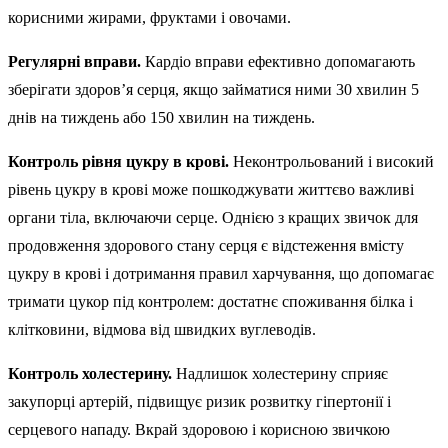
корисними жирами, фруктами і овочами.
Регулярні вправи.
Кардіо вправи ефективно допомагають
зберігати здоров’я серця, якщо займатися ними 30 хвилин 5
днів на тиждень або 150 хвилин на тиждень.
Контроль рівня цукру в крові.
Неконтрольований і високий
рівень цукру в крові може пошкоджувати життєво важливі
органи тіла, включаючи серце. Однією з кращих звичок для
продовження здорового стану серця є відстеження вмісту
цукру в крові і дотримання правил харчування, що допомагає
тримати цукор під контролем: достатнє споживання білка і
клітковини, відмова від швидких вуглеводів.
Контроль холестерину.
Надлишок холестерину сприяє
закупорці артерій, підвищує ризик розвитку гіпертонії і
серцевого нападу. Вкрай здоровою і корисною звичкою