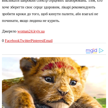
викликати широкий спектр серцевих захворювань. Тим, хто
хоче зберегти своє серце здоровим, лікарі рекомендують
зробити кроки до того, щоб кинути палити, або взагалі не
починати, якщо людина не курить.
Джерело
woman24.kyiv.ua
0
Facebook
Twitter
Pinterest
Email