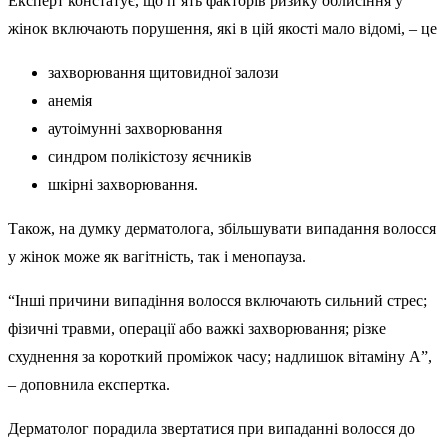
Експерт констатує, що п’ять факторів ризику облисіння у
жінок включають порушення, які в цій якості мало відомі, – це
захворювання щитовидної залози
анемія
аутоімунні захворювання
синдром полікістозу яєчників
шкірні захворювання.
Також, на думку дерматолога, збільшувати випадання волосся
у жінок може як вагітність, так і менопауза.
“Інші причини випадіння волосся включають сильний стрес;
фізичні травми, операції або важкі захворювання; різке
схуднення за короткий проміжок часу; надлишок вітаміну А”,
– доповнила експертка.
Дерматолог порадила звертатися при випаданні волосся до