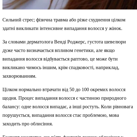
Сильний стрес; фізична травма або різке схуднення цілком
здатні викликати інтенсивне випадання волосся у жінок.
За словами дерматолога Венді Роджерс, густота шевелюри
дуже часто визначається впливом генетики, але якщо
випадання волосся відбувається раптово, це може бути
викликано чимось іншим, крім спадковості, наприклад,
захворюванням.
Цілком нормально втрачати від 50 до 100 окремих волосся
щодня. Процес випадання волосся є частиною природного
балансу: одне волосся випадає, а інші ростуть. Коли рівновага
порушується, випадання волосся стає проблемою, мова
заходить про облисіння.