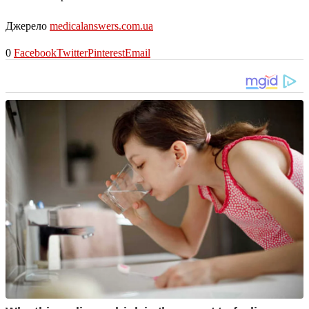
Джерело
medicalanswers.com.ua
0
Facebook
Twitter
Pinterest
Email