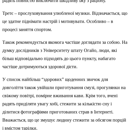
радять повністю виключити шкідливу їжу з раціону.
Третє – прослуховування улюбленої музики. Відзначається, що
це здатне піднімати настрій і мотивувати. Особливо – в
процесі заняття спортом.
Також рекомендується якомога частіше доглядати за собою. На
думку дослідників з Університету штату Огайо, люди, які
більш відповідально підходять до цього пункту, набагато
частіше дотримуються здорової дієти.
У список найбільш “здорових” щоденних звичок для
довголіття також увійшли приготування смузі, прогулянки на
свіжому повітрі, помірне вживання кави. Крім того, вчені
радять приділяти увагу хобі, стежити за кількістю сну і
ділитися фотографіями приготованих страв в Інтернеті.
Вважається, що це змушує людину стежити за обсягом порцій
і вмістом тарілки.